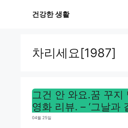
Skip
to
건강한 생활
content
차리세요[1987]
그건 안 와요.꿈 꾸지 
영화 리뷰. – ‘그날과
04월 25일