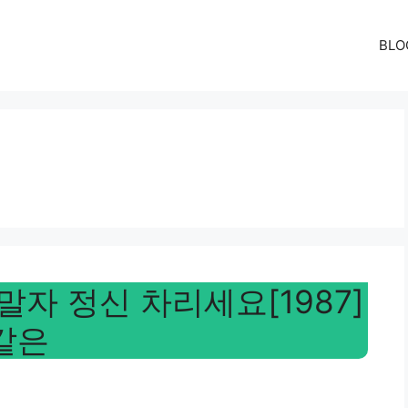
BLO
말자 정신 차리세요[1987]
 같은