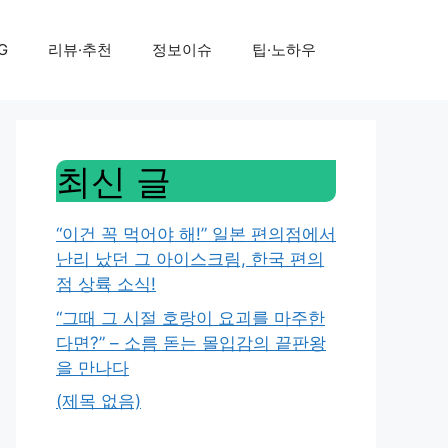
G
리뷰·추천
정보이슈
팁·노하우
최신 글
“이건 꼭 먹어야 해!” 일본 편의점에서
난리 났던 그 아이스크림, 한국 편의
점 상륙 소식!
“그때 그 시절 호랑이 요괴를 마주한
다면?” – 소름 돋는 몰입감의 끝판왕
을 만나다
(제목 없음)