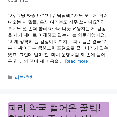
06월 14일
“아, 그냥 짜증 나.” “너무 답답해.” 저도 모르게 튀어
나오는 이 말들, 혹시 여러분도 자주 쓰시나요? 하
루에도 몇 번씩 롤러코스터 타듯 요동치는 제 감정
을 제가 제대로 이해하고 있는지 늘 의문이었어요.
“이게 정확히 뭔 감정이지?” 하고 파고들면 결국 ‘기
분 나쁨’이라는 뭉뚱그린 표현으로 끝나버리기 일쑤
였죠. 그런데 얼마 전, 마치 운명처럼 제 손에 들어
온 한 권의 책이 제 마음을 …
Read more
Categories
리뷰·추천
파리 약국 털어온 꿀팁!