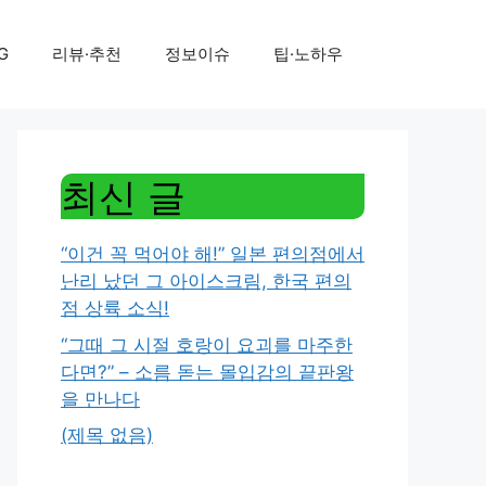
G
리뷰·추천
정보이슈
팁·노하우
최신 글
“이건 꼭 먹어야 해!” 일본 편의점에서
난리 났던 그 아이스크림, 한국 편의
점 상륙 소식!
“그때 그 시절 호랑이 요괴를 마주한
다면?” – 소름 돋는 몰입감의 끝판왕
을 만나다
(제목 없음)