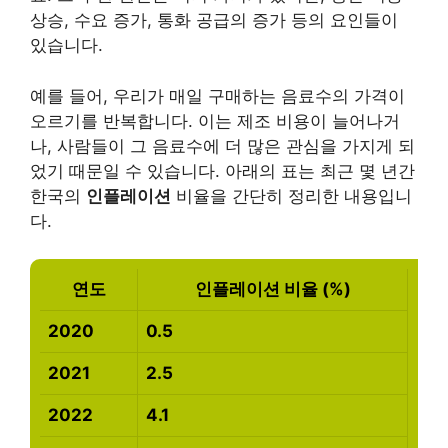
상승, 수요 증가, 통화 공급의 증가 등의 요인들이
있습니다.
예를 들어, 우리가 매일 구매하는 음료수의 가격이
오르기를 반복합니다. 이는 제조 비용이 늘어나거
나, 사람들이 그 음료수에 더 많은 관심을 가지게 되
었기 때문일 수 있습니다. 아래의 표는 최근 몇 년간
한국의
인플레이션
비율을 간단히 정리한 내용입니
다.
연도
인플레이션 비율 (%)
2020
0.5
2021
2.5
2022
4.1