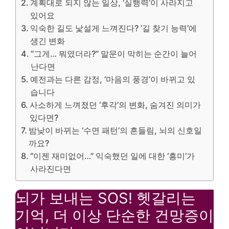
계획대로 되지 않는 일상, ‘실행력’이 사라지고
있어요
익숙한 길도 낯설게 느껴진다? ‘길 찾기 능력’에
생긴 변화
“그게… 뭐였더라?” 말문이 막히는 순간이 늘어
난다면
예전과는 다른 감정, ‘마음의 풍경’이 바뀌고 있
습니다
사소하게 느껴졌던 ‘후각’의 변화, 숨겨진 의미가
있다면?
밤낮이 바뀌는 ‘수면 패턴’의 흔들림, 뇌의 신호일
까요?
“이젠 재미없어…” 익숙했던 일에 대한 ‘흥미’가
사라진다면
뇌가 보내는 SOS! 헷갈리는
기억, 더 이상 단순한 건망증이