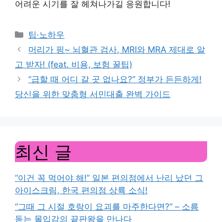
어려운 시기를 잘 헤쳐나가길 응원합니다!
Categories
팁·노하우
머리가 핑~ 뇌혈관 검사, MRI와 MRA 제대로 알
고 받자! (feat. 비용, 보험 꿀팁)
“급할 때 어디 갈 곳 없나요?” 정부가 든든하게!
당신을 위한 맞춤형 서민대출 완벽 가이드
최신 글
“이건 꼭 먹어야 해!” 일본 편의점에서 난리 났던 그
아이스크림, 한국 편의점 상륙 소식!
“그때 그 시절 호랑이 요괴를 마주한다면?” – 소름
돋는 몰입감의 끝판왕을 만나다