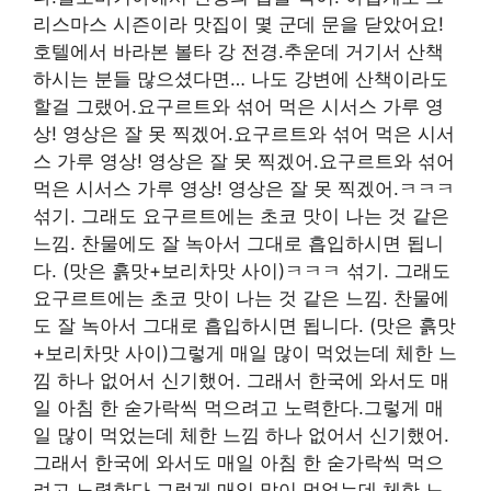
리스마스 시즌이라 맛집이 몇 군데 문을 닫았어요!
호텔에서 바라본 볼타 강 전경.추운데 거기서 산책
하시는 분들 많으셨다면… 나도 강변에 산책이라도
할걸 그랬어.요구르트와 섞어 먹은 시서스 가루 영
상! 영상은 잘 못 찍겠어.요구르트와 섞어 먹은 시서
스 가루 영상! 영상은 잘 못 찍겠어.요구르트와 섞어
먹은 시서스 가루 영상! 영상은 잘 못 찍겠어.ㅋㅋㅋ
섞기. 그래도 요구르트에는 초코 맛이 나는 것 같은
느낌. 찬물에도 잘 녹아서 그대로 흡입하시면 됩니
다. (맛은 흙맛+보리차맛 사이)ㅋㅋㅋ 섞기. 그래도
요구르트에는 초코 맛이 나는 것 같은 느낌. 찬물에
도 잘 녹아서 그대로 흡입하시면 됩니다. (맛은 흙맛
+보리차맛 사이)그렇게 매일 많이 먹었는데 체한 느
낌 하나 없어서 신기했어. 그래서 한국에 와서도 매
일 아침 한 숟가락씩 먹으려고 노력한다.그렇게 매
일 많이 먹었는데 체한 느낌 하나 없어서 신기했어.
그래서 한국에 와서도 매일 아침 한 숟가락씩 먹으
려고 노력한다.그렇게 매일 많이 먹었는데 체한 느