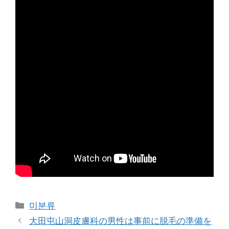
Categories
미분류
大田屯山洞皮膚科の男性は事前に脱毛の準備を