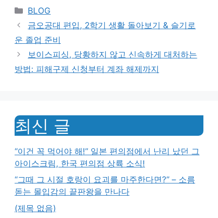
Categories
BLOG
금오공대 편입, 2학기 생활 돌아보기 & 슬기로
운 졸업 준비
보이스피싱, 당황하지 않고 신속하게 대처하는
방법: 피해구제 신청부터 계좌 해제까지
최신 글
“이건 꼭 먹어야 해!” 일본 편의점에서 난리 났던 그
아이스크림, 한국 편의점 상륙 소식!
“그때 그 시절 호랑이 요괴를 마주한다면?” – 소름
돋는 몰입감의 끝판왕을 만나다
(제목 없음)