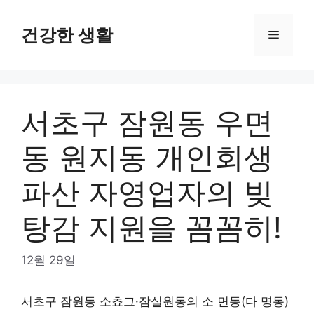
Skip
to
건강한 생활
Menu
content
서초구 잠원동 우면
동 원지동 개인회생
파산 자영업자의 빚
탕감 지원을 꼼꼼히!
12월 29일
서초구 잠원동 소쵸그·잠실원동의 소 면동(다 명동)