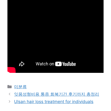
Categories
미분류
잇몸성형비용 통증 회복기간 후기까지 총정리
Ulsan hair loss treatment for individuals