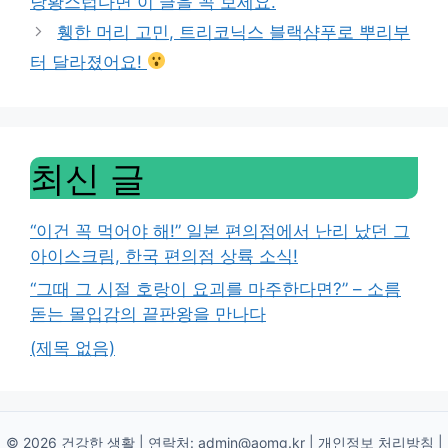
당황스럽다면 이 글을 꼭 보세요.
휑한 머리 고민, 트리코닉스 블랙샴푸로 뿌리부
터 달라졌어요!
최신 글
“이건 꼭 먹어야 해!” 일본 편의점에서 난리 났던 그
아이스크림, 한국 편의점 상륙 소식!
“그때 그 시절 호랑이 요괴를 마주한다면?” – 소름
돋는 몰입감의 끝판왕을 만나다
(제목 없음)
© 2026 건강한 생활 | 연락처:
admin@aomg.kr
|
개인정보 처리방침
|